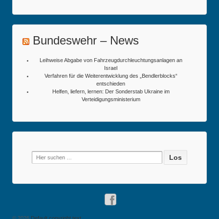
Bundeswehr – News
Leihweise Abgabe von Fahrzeugdurchleuchtungsanlagen an
Israel
Verfahren für die Weiterentwicklung des „Bendlerblocks“
entschieden
Helfen, liefern, lernen: Der Sonderstab Ukraine im
Verteidigungsministerium
Suche
nach:
© 2026
Default copyright text