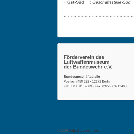
+
Gst-Süd
:
Geschäftsstelle-Süd
…………………………………………
Förderverein des
Luftwaffenmuseum
der Bundeswehr e.V.
Bundesgeschäftsstelle
Postfach 450 222 - 12172 Berlin
Tel: 030 / 811 07 69 - Fax: 03222 / 3713403
© 2026
Default copyright text