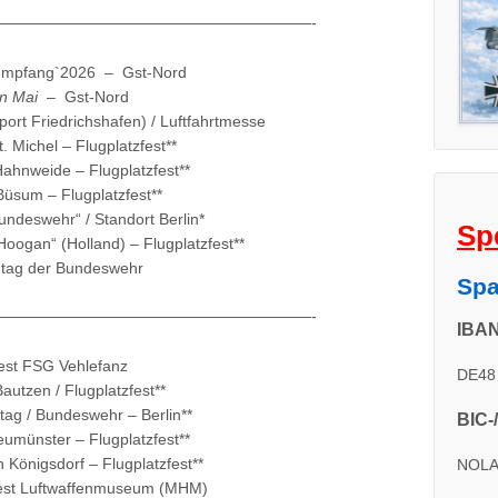
26———————————————————————-
fang`2026 – Gst-Nord
en Mai
– Gst-Nord
ort Friedrichshafen) / Luftfahrtmesse
ichel – Flugplatzfest**
ahnweide – Flugplatzfest**
um – Flugplatzfest**
undeswehr“ / Standort Berlin*
Sp
gan“ (Holland) – Flugplatzfest**
g der Bundeswehr
Spa
26———————————————————————-
IBAN
est FSG Vehlefanz
DE48 
autzen / Flugplatzfest**
 Bundeswehr – Berlin**
BIC-
ünster – Flugplatzfest**
n Königsdorf – Flugplatzfest**
NOL
fest Luftwaffenmuseum (MHM)