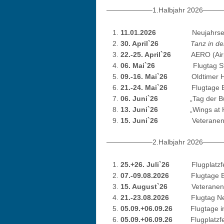
——————–1.Halbjahr 20
11.01.2026
Neujahrsemp
30. April`26
Tanz in d
22.-25. April`26
AERO (Airp
06. Mai`26
Flugtag St. M
09.-16. Mai`26
Oldtimer H
21.-24. Mai`26
Flugtage Büs
06. Juni`26
„Tag der B
13. Juni`26
„Wings at Hoo
15. Juni`26
Veteranenta
——————–2.Halbjahr 20
25.+26. Juli`26
Flugplatzf
07.-09.08.2026
Flugtage B
15. August`26
Veteranentag /
21.-23.08.2026
Flugtag Neum
05.09.+06.09.26
Flugtage i
05.09.+06.09.26
Flugplatz