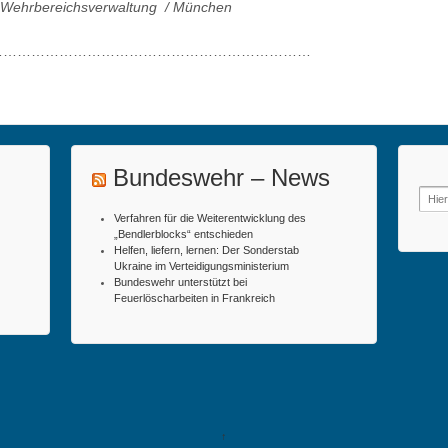
, Wehrbereichsverwaltung / München
……………………………………………………………
Bundeswehr – News
Such
nach:
Verfahren für die Weiterentwicklung des
„Bendlerblocks“ entschieden
Helfen, liefern, lernen: Der Sonderstab
Ukraine im Verteidigungsministerium
Bundeswehr unterstützt bei
Feuerlöscharbeiten in Frankreich
↑