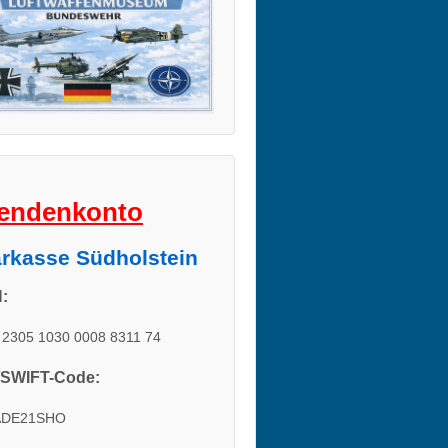
endenkonto
rkasse Südholstein
:
2305 1030 0008 8311 74
/SWIFT-Code:
ADE21SHO