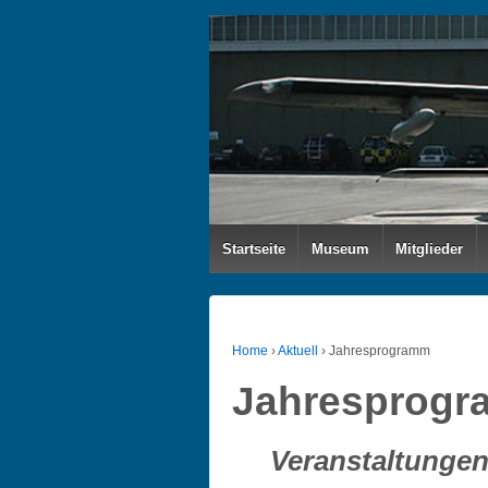
Startseite
Museum
Mitglieder
Home
›
Aktuell
›
Jahresprogramm
Jahresprog
Veranstaltungen*